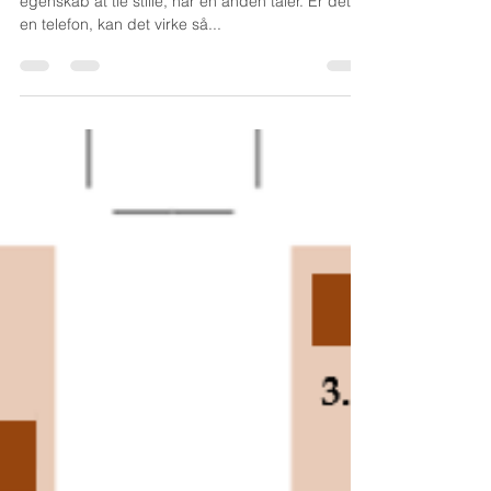
27. maj 2020
1 min læsning
Coaching - Change Management -
Forandringsledelse
Giv tid – giv tid – giv tid. Det er en umanerlig god
egenskab at tie stille, når en anden taler. Er det i
en telefon, kan det virke så...