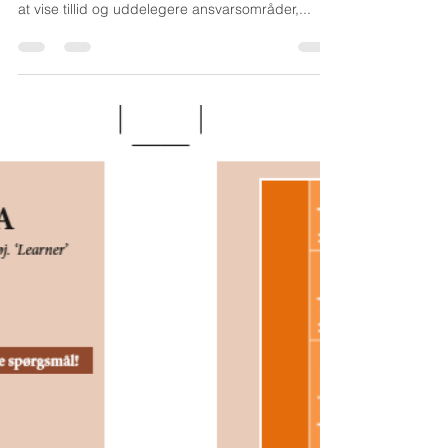
Søren Thrane
23. maj 2020
1 min læsning
Distanceledelse
BYG RELATIONER Læg vægt på, hurtigt at få
etablere gode relationer- og det gøres bedst, ved
at vise tillid og uddelegere ansvarsområder,...