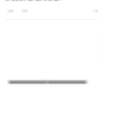
egenskab at tie stille, når en anden taler. Er det i
en telefon, kan det virke så...