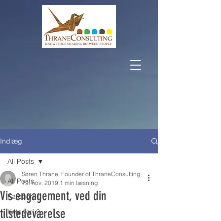
Indlæg
All Posts
Søren Thrane, Founder of ThraneConsulting
All Posts
19. nov. 2019
1 min læsning
Vis engagement, ved din
Kategori 1
tilstedeværelse
Kategori 2