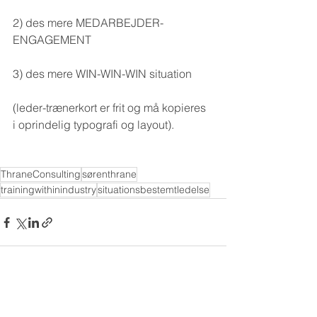
2) des mere MEDARBEJDER-
ENGAGEMENT
3) des mere WIN-WIN-WIN situation
(leder-trænerkort er frit og må kopieres 
i oprindelig typografi og layout).
ThraneConsulting
sørenthrane
trainingwithinindustry
situationsbestemtledelse
Se alle
Seneste blogindlæg