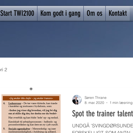
Start TWI2100
Kom godt i gang
Om os
Kontakt
ri 2
Søren Thrane
8. mar. 2020
1 min læsning
Spot the trainer talent
UNDGÅ 'SVINGDØRSUNDERV
FORSKELLIGT, SOM ANTAL AN