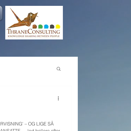
ISNING' – OG LIGE SÅ
SATTE … led hellere efter