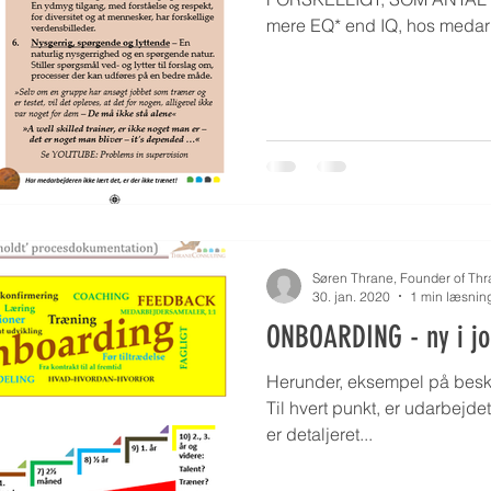
mere EQ* end IQ, hos medarb
Søren Thrane, Founder of Th
30. jan. 2020
1 min læsnin
ONBOARDING - ny i jo
Herunder, eksempel på beskri
Til hvert punkt, er udarbejde
er detaljeret...