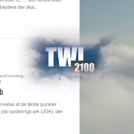
ejdere der skal...
raneConsulting
g
b
velse af de første punkter
t job-opdelings-ark (JOA), der