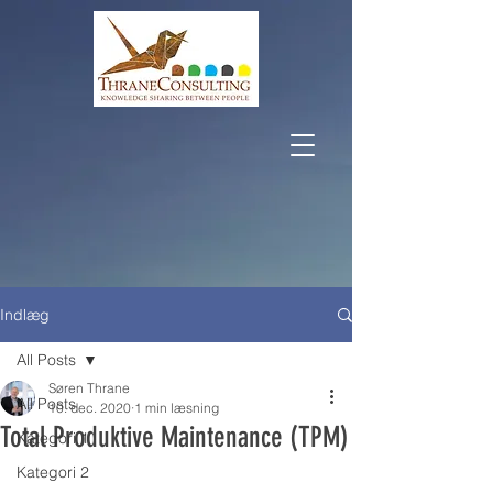
Indlæg
All Posts
Søren Thrane
All Posts
10. dec. 2020
1 min læsning
Total Produktive Maintenance (TPM)
Kategori 1
Kategori 2