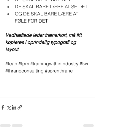
DE SKAL BARE LÆRE AT SE DET
OG DE SKAL BARE LÆRE AT 
FØLE FOR DET
Vedhæftede leder trænerkort, må frit 
kopieres i oprindelig typografi og 
layout.
#lean
#tpm
#trainingwithinindustry
#twi
#thraneconsulting
#sørenthrane