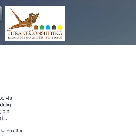
pelvis
deligt
) din
til.
ytics eller