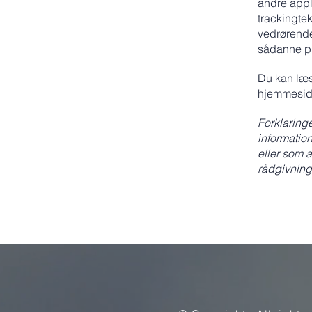
andre appl
trackingte
vedrørende
sådanne pra
Du kan læ
hjemmesid
Forklaringe
informatio
eller som a
rådgivning