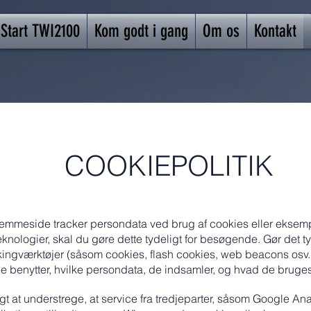
Start TWI2100
Kom godt i gang
Om os
Kontakt
COOKIEPOLITIK
jemmeside tracker persondata ved brug af cookies eller eksem
knologier, skal du gøre dette tydeligt for besøgende. Gør det ty
ckingværktøjer (såsom cookies, flash cookies, web beacons osv.
 benytter, hvilke persondata, de indsamler, og hvad de bruges 
igt at understrege, at service fra tredjeparter, såsom Google Anal