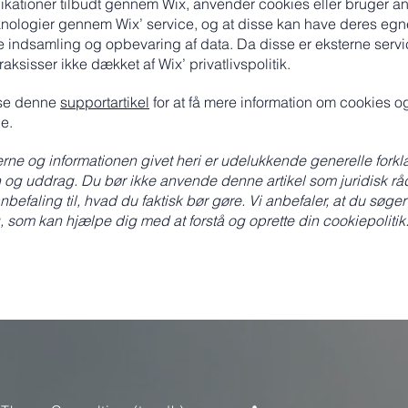
ikationer tilbudt gennem Wix, anvender cookies eller bruger a
knologier gennem Wix’ service, og at disse kan have deres egne
 indsamling og opbevaring af data. Da disse er eksterne servi
ksisser ikke dækket af Wix’ privatlivspolitik.
se denne
supportartikel
for at få mere information om cookies o
e.
rne og informationen givet heri er udelukkende generelle forkla
n og uddrag. Du bør ikke anvende denne artikel som juridisk r
nbefaling til, hvad du faktisk bør gøre. Vi anbefaler, at du søger
, som kan hjælpe dig med at forstå og oprette din cookiepolitik