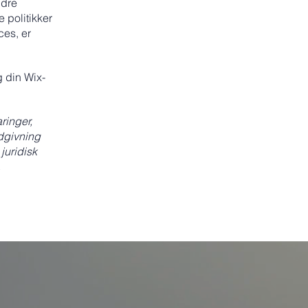
ndre
 politikker
ces, er
g din Wix-
ringer,
ådgivning
 juridisk
.