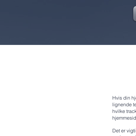
Hvis din h
lignende te
hvilke tra
hjemmeside
Det er vigt