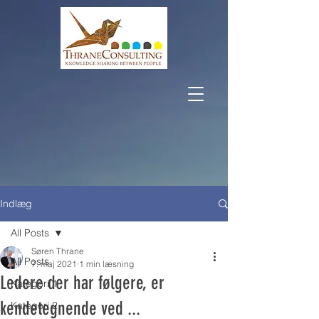
Indlæg
All Posts
Søren Thrane
All Posts
7. maj 2021
1 min læsning
Ledere der har følgere, er
Kategori 1
kendetegnende ved ...
Kategori 2