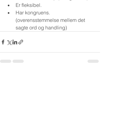
Er fleksibel.
Har kongruens. 
(overensstemmelse mellem det 
sagte ord og handling)
Se alle
Seneste blogindlæg