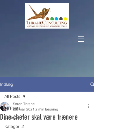
Indlæg
All Posts
Søren Thrane
All Posts
23. mar. 2021
2 min læsning
Dine chefer skal være trænere
Kategori 1
Kategori 2