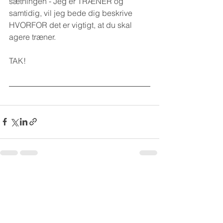
sætningen - Jeg er TRÆNER og 
samtidig, vil jeg bede dig beskrive 
HVORFOR det er vigtigt, at du skal 
agere træner.
TAK!
Se alle
Seneste blogindlæg