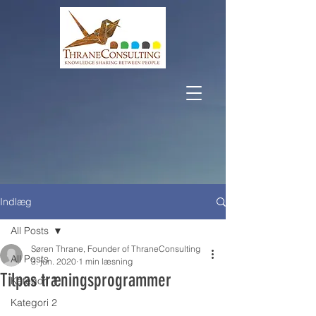
Indlæg
All Posts
Søren Thrane, Founder of ThraneConsulting
All Posts
3. jun. 2020
1 min læsning
Tilpas træningsprogrammer
Kategori 1
Kategori 2