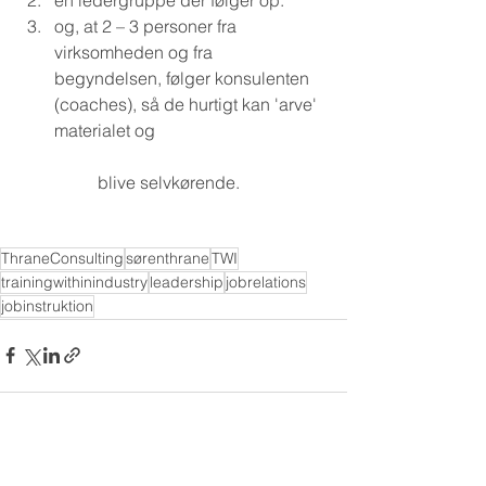
og, at 2 – 3 personer fra 
virksomheden og fra 
begyndelsen, følger konsulenten 
(coaches), så de hurtigt kan 'arve' 
materialet og
	blive selvkørende.  
ThraneConsulting
sørenthrane
TWI
trainingwithinindustry
leadership
jobrelations
jobinstruktion
Se alle
Seneste blogindlæg