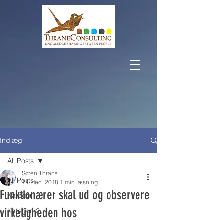
Indlæg
All Posts
Søren Thrane
All Posts
14. dec. 2018
1 min læsning
Funktionærer skal ud og observere
Kategori 1
virkeligheden hos
Kategori 2