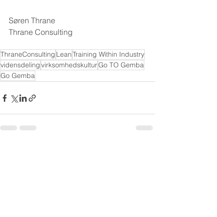
Søren Thrane
Thrane Consulting
ThraneConsulting
Lean
Training Within Industry
vidensdeling
virksomhedskultur
Go TO Gemba
Go Gemba
Se alle
Seneste blogindlæg